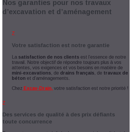
Nos garanties pour nos travaux
d’excavation et d’aménagement
Z
Votre satisfaction est notre garantie
La
satisfaction de nos clients
est l’essence de notre
travail. Notre objectif de répondre toujours plus à vos
attentes, vos exigences et vos besoins en matière de
mini-excavations
, de
drains français
, de
travaux de
béton
et d’aménagements.
Chez
Excav-Drain,
votre satisfaction est notre priorité !
Z
Des services de qualité à des prix défiants
toute concurrence