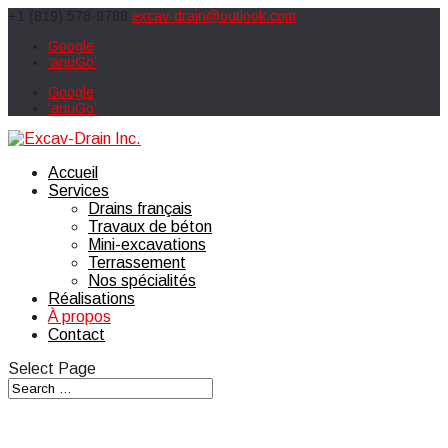
+1 (819) 578-9788
excav-drain@outlook.com
Google
‘anuGo’
Google
‘anuGo’
Accueil
Services
Drains français
Travaux de béton
Mini-excavations
Terrassement
Nos spécialités
Réalisations
À propos
Contact
Select Page