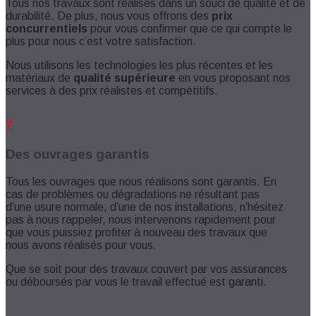
Tous nos travaux sont réalisés dans un souci de qualité et de
durabilité. De plus, nous vous offrons des
prix
concurrentiels
pour vous confirmer que ce qui compte le
plus pour nous c’est votre satisfaction.
Nous utilisons les technologies les plus récentes et les
matériaux de
qualité supérieure
en vous proposant nos
services à des prix réalistes et compétitifs.
Z
Des ouvrages garantis
Tous les ouvrages que nous réalisons sont garantis. En
cas de problèmes ou dégradations ne résultant pas
d’une usure normale, d’une de nos installations, n’hésitez
pas à nous rappeler, nous intervenons rapidement pour
que vous puissiez profiter à nouveau des travaux que
nous avons réalisés pour vous.
Que se soit pour des travaux couvert par vos assurances
ou déboursés par vous le travail effectué est garanti.